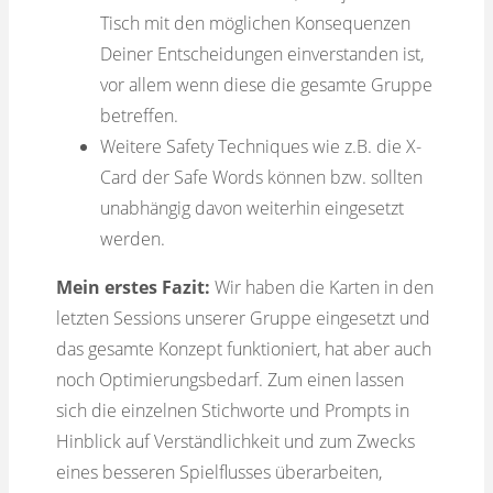
Tisch mit den möglichen Konsequenzen
Deiner Entscheidungen einverstanden ist,
vor allem wenn diese die gesamte Gruppe
betreffen.
Weitere Safety Techniques wie z.B. die X-
Card der Safe Words können bzw. sollten
unabhängig davon weiterhin eingesetzt
werden.
Mein erstes Fazit:
Wir haben die Karten in den
letzten Sessions unserer Gruppe eingesetzt und
das gesamte Konzept funktioniert, hat aber auch
noch Optimierungsbedarf. Zum einen lassen
sich die einzelnen Stichworte und Prompts in
Hinblick auf Verständlichkeit und zum Zwecks
eines besseren Spielflusses überarbeiten,