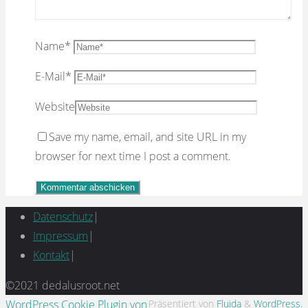
Name
*
E-Mail
*
Website
Save my name, email, and site URL in my
browser for next time I post a comment.
Datenschutz
|
Impressum
|
Kontakt
|
Zurück
©2021 dedalusroot.net
nach
WordPress Cookie Plugin von
Präsentiert von
Fluida
&
WordPress.