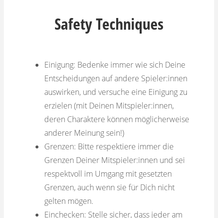
Safety Techniques
Einigung: Bedenke immer wie sich Deine
Entscheidungen auf andere Spieler:innen
auswirken, und versuche eine Einigung zu
erzielen (mit Deinen Mitspieler:innen,
deren Charaktere können möglicherweise
anderer Meinung sein!)
Grenzen: Bitte respektiere immer die
Grenzen Deiner Mitspieler:innen und sei
respektvoll im Umgang mit gesetzten
Grenzen, auch wenn sie für Dich nicht
gelten mögen.
Einchecken: Stelle sicher, dass jeder am