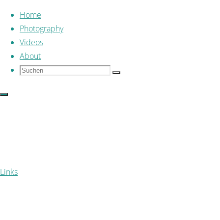
Home
Photography
Videos
Zum
About
Inhalt
Suchen
Suchen
Start
Blog
Rollenspiel Prompt Cards
Suchen
springen
nach:
Dedalus
Blog
,
Crafting
,
Ressourcen
Root
Rollenspiel Prompt
Links
Cards