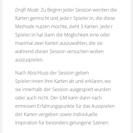
Draft Mode:
Zu Beginn jeder Session werden die
Karten gemischt und jede:r Spieler:in, die diese
Methode nutzen möchte, zieht 3 Karten. Jede:r
Spieler:in hat dann die Möglichkeit eine oder
maximal zwei Karten auszuwählen, die sie
während dieser Session versuchen wollen
auszuspielen.
Nach Abschluss der Session geben
Spieler:innen ihre Karten ab und erklären, wo
sie innerhalb der Session ausgespielt wurden
oder auch nicht. Der GM kann dann nach
ermessen Erfahrungspunkte für das Ausspielen
der Karten vergeben sowie individuelle
Inspiration für besonders gelungene Szenen.