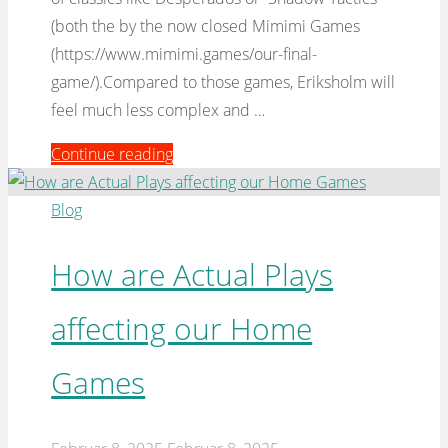
(both the by the now closed Mimimi Games
(https://www.mimimi.games/our-final-
game/).Compared to those games, Eriksholm will
feel much less complex and …
"Game
Continue reading
Review
–
Blog
Eriksholm:
The
How are Actual Plays
Stolen
affecting our Home
Dream"
Games