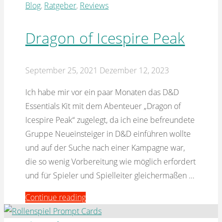
–
Blog
,
Ratgeber
,
Reviews
Dragon
of
Dragon of Icespire Peak
Icespire
Peak
September 25, 2021
Dezember 12, 2023
–
Session
Ich habe mir vor ein paar Monaten das D&D
1"
Essentials Kit mit dem Abenteuer „Dragon of
Icespire Peak“ zugelegt, da ich eine befreundete
Gruppe Neueinsteiger in D&D einführen wollte
und auf der Suche nach einer Kampagne war,
die so wenig Vorbereitung wie möglich erfordert
und für Spieler und Spielleiter gleichermaßen …
"Dragon
Continue reading
of