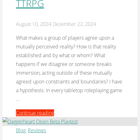
TTRPG
August 10, 2024
Dezember 22, 2024
What makes a group of players agree upon a
mutually perceived reality? How is that reality
established and by what or whom? What
happens if we disagree or someone breaks
immersion, acting outside of these mutually
agreed upon constraints and boundaries? I have
a hypothesis: In every tabletop roleplaying game
…
"No,
Continue reading
And
–
Blog
,
Reviews
Breaking