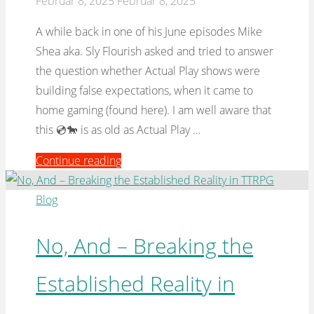
Februar 8, 2025
Februar 8, 2025
A while back in one of his June episodes Mike
Shea aka. Sly Flourish asked and tried to answer
the question whether Actual Play shows were
building false expectations, when it came to
home gaming (found here). I am well aware that
this 💿🐎 is as old as Actual Play …
"How
Continue reading
are
Actual
Blog
Plays
affecting
No, And – Breaking the
our
Established Reality in
Home
Games"