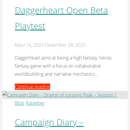
the
Daggerheart Open Beta
Established
Playtest
Reality
in
TTRPG"
März 16, 2024
Dezember 28, 2025
Daggerheart aims at being a high fantasy, heroic
fantasy game with a focus on collaborative
worldbuilding and narrative mechanics…
"Daggerheart
Continue reading
Open
Beta
Blog
,
Ratgeber
Playtest"
Campaign Diary –