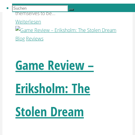
rise and the prominent personalities revealing
Suchen
Suchen
themselves to be...
nach:
Suchen
Weiterlesen
Blog
Reviews
Game Review –
Eriksholm: The
Stolen Dream