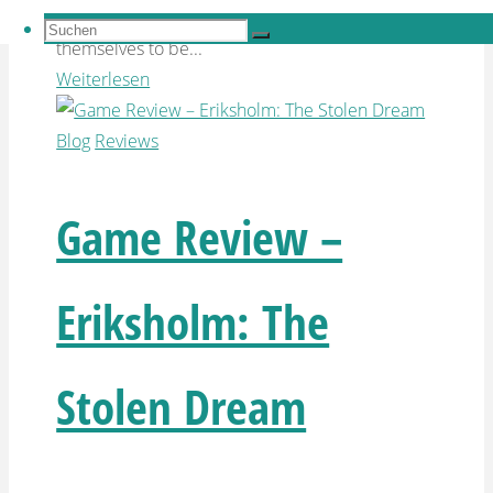
rise and the prominent personalities revealing
Suchen
Suchen
themselves to be...
nach:
Suchen
Weiterlesen
Blog
Reviews
Game Review –
Eriksholm: The
Stolen Dream